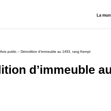
La muni
Ouvrir/
le
sous-
menu
Avis public – Démolition d’immeuble au 1493, rang Kempt
lition d’immeuble a