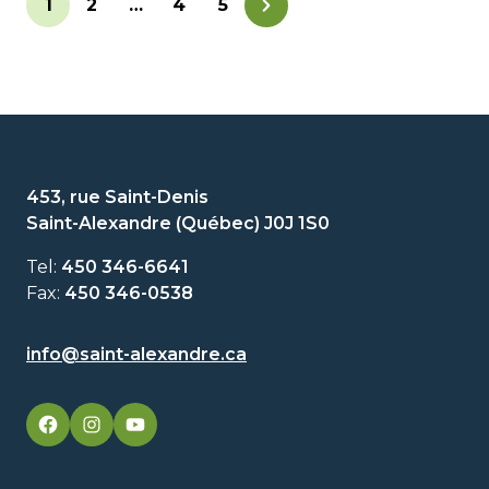
1
2
…
4
5
453, rue Saint-Denis
Saint-Alexandre (Québec) J0J 1S0
Tel:
450 346-6641
Fax:
450 346-0538
info@saint-alexandre.ca
facebook
googleplus
googleplus