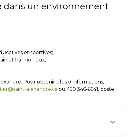
upe dans un environnement
ucatives et sportives;
 sain et harmonieux;
Alexandre. Pour obtenir plus d’informations,
tier@saint-alexandre.ca
ou 450 346-6641, poste
Op
en
Clo