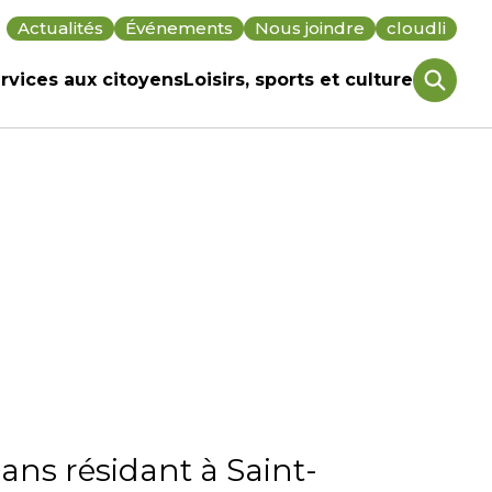
Actualités
Événements
Nous joindre
cloudli
rvices aux citoyens
Loisirs, sports et culture
vrir/Fermer
Ouvrir/Fermer
le
us-
sous-
enu
menu
 ans résidant à Saint-