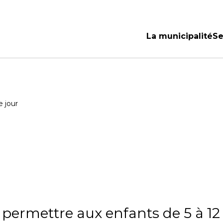
La municipalité
Se
Ouvrir/Fermer
Ou
le
le
sous-
so
menu
m
 jour
 permettre aux enfants de 5 à 12