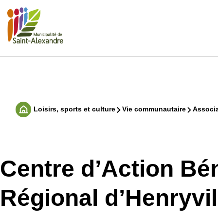
Aller
au
contenu
Rechercher
Loisirs, sports et culture
Vie communautaire
Associa
Accueil
Centre d’Action Bé
Régional d’Henryvil