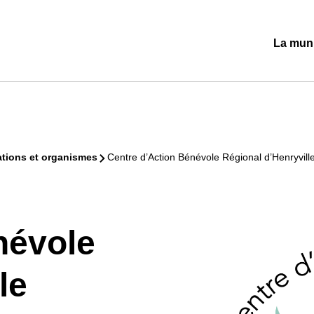
La muni
Ouvrir/
le
sous-
menu
tions et organismes
Centre d’Action Bénévole Régional d’Henryvill
névole
le