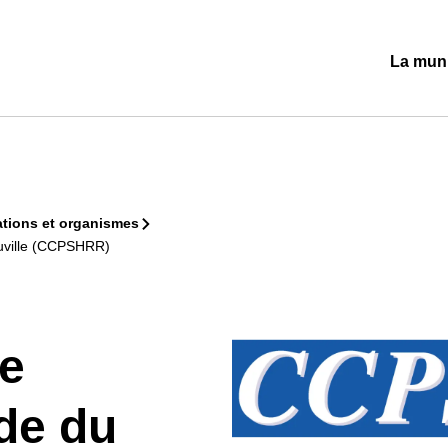
La muni
Ouvrir/
le
sous-
menu
tions et organismes
ouville (CCPSHRR)
de
de du