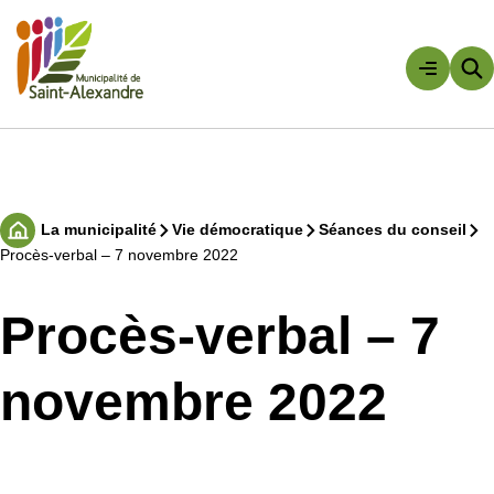
Aller
au
contenu
Rechercher
La municipalité
Vie démocratique
Séances du conseil
Accueil
Procès-verbal – 7 novembre 2022
Procès-verbal – 7
novembre 2022