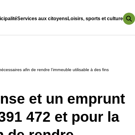
cipalité
Services aux citoyens
Loisirs, sports et culture
Fermer
Ouvrir/Fermer
Ouvrir/Fermer
le
le
sous-
sous-
menu
menu
cessaires afin de rendre l’immeuble utilisable à des fins
nse et un emprunt
 391 472 et pour la
n de rendre