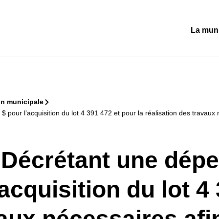
La muni
Ouvrir/
le
sous-
menu
n municipale
r l’acquisition du lot 4 391 472 et pour la réalisation des travaux né
Décrétant une dépe
acquisition du lot 4
vaux nécessaires afi