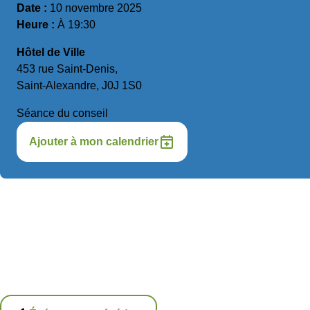
Date :
10 novembre 2025
Heure :
À 19:30
Hôtel de Ville
453 rue Saint-Denis,
Saint-Alexandre, J0J 1S0
Séance du conseil
Ajouter à mon calendrier