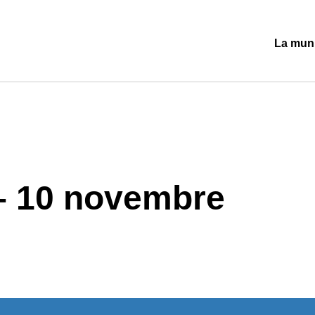
La muni
Ouvrir/
le
sous-
menu
– 10 novembre